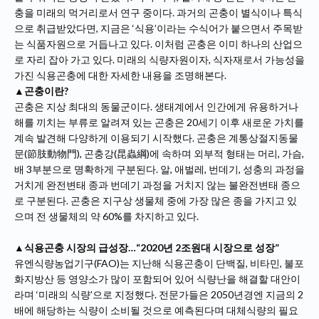
충을 미래의 먹거리로서 연구 중이다. 과거의 곤충이 별식이나 특식
으로 취급받았다면, 지금은 ‘식용’이라는 수식어가 붙으면서 주목받
는 식품자원으로 거듭나고 있다. 이처럼 곤충은 이미 하나의 산업으
로 자리 잡아 가고 있다. 미래의 식량자원이자, 식자재로서 가능성을
가진 식용곤충에 대한 자세한 내용을 조명해본다.
▲곤충이란?
곤충은 지상 최대의 동물군이다. 생태계에서 인간에게 유용하거나
해를 끼치는 부류로 알려져 있는 곤충은 20세기 이후 새로운 가치를
계속 발견해 다양하게 이용되기 시작했다. 곤충은 계통상절지동물
문(節肢動物門), 곤충강(昆蟲綱)에 속하며 외부적 형태는 머리, 가슴,
배 3부분으로 명확하게 구분된다. 알, 애벌레, 번데기, 성충의 과정을
거치게 완전변태 종과 번데기 과정을 거치지 않는 불완전변태 종으
로 구분된다. 곤충은 지구상 생물체 중에 가장 많은 종을 가지고 있
으며 전 생물체의 약 60%를 차지하고 있다.
▲식용곤충 시장의 급성장…“2020년 2조원대 시장으로 성장”
유엔식량농업기구(FAO)는 지난해 식용곤충이 단백질, 비타민, 불포
화지방산 등 영양소가 많이 포함되어 있어 식량난을 해결할 대안이
라며 ‘미래의 식량’으로 지정했다. 전문가들은 2050년경엔 지금의 2
배에 해당하는 식량이 소비될 것으로 예측된다며 대체식량의 필요