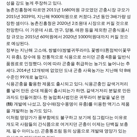
성을 강도 높게 주장하고 있다.
농촌진흥청에 따르면 2011년 1680억원 규모였던 곤충시장 규모가
2015년 3039억, 지난해 9000억원으로 커졌다. 2년 동안 3배가량 성
장한 셈이다. 농촌진흥청은 2020년 2조원대 시장으로 커질 것으로
전망한다. 이 가운데 사료, 연구, 양봉, 애완 등을 제외한 곤충식품시
장 규모는 2015년 60억원에서 2020년 1000억원대까지 커질 것으
로 예상된다.
정부는 지난해 고소애, 쌍별이(쌍별귀뚜라미), 꽃벵이(흰점박이꽃무
지 유충), 장수애 등 전통적으로 식용으로 쓰이던 곤충 4종을 일반식
품원료로 인정했다. 이에 따라 곤충을 취급하는 농가도 늘어나는 추
세다. 2014년 12개밖에 없었던 도내 곤충 사육농가는 지난해 약 8배
수준인 99개로 늘었다.
식용곤충을 활용한 제품도 출시되고 있다. 식용곤충인 갈색거저리
를 넣어 만든 순대 제품이 출시되는가 하면, 갈색거저리 분말로 만든
과자도 만들어졌다. 한 농업회사법인은 귀뚜라미 분말을 넣은 면
(麵) 개발에 나섰고, 장수애(장수풍뎅이 유충)를 이용한 액기스 제품
을 개발하는 농가도 있다.
이처럼 영양가가 풍부함에도 불구하고 보기에 징그럽다는 이유로
개도국 사람들의 간식쯤으로 여겨지던 곤충이 이제는 단백질 보충
제, 필수 아미노산, 곤충통조림 등의 상품으로 개발돼 영양가 있는