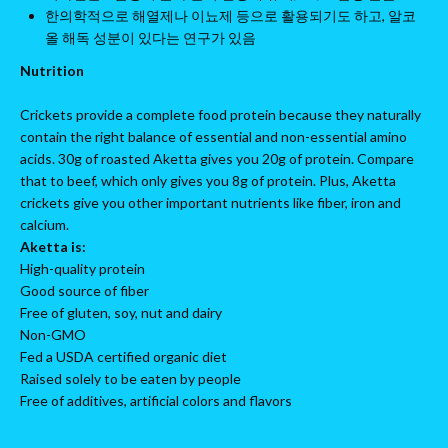
한의학적으로 해열제나 이뇨제 등으로 활용되기도 하고, 알코
올 해독 성분이 있다는 연구가 있음
Nutrition
Crickets provide a complete food protein because they naturally
contain the right balance of essential and non-essential amino
acids. 30g of roasted Aketta gives you 20g of protein. Compare
that to beef, which only gives you 8g of protein. Plus, Aketta
crickets give you other important nutrients like fiber, iron and
calcium.
Aketta is:
High-quality protein
Good source of fiber
Free of gluten, soy, nut and dairy
Non-GMO
Fed a USDA certified organic diet
Raised solely to be eaten by people
Free of additives, artificial colors and flavors