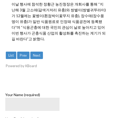
이날 행사에 참석한 정황근 농진청장은 개회사를 통해 “지
난해 3월 고소애(갈색거저리 유충)와 쌍별이(쌍별귀뚜라미)
가 12월에는 꽃벵이(흰점박이꽃무지 유충), 장수애(장수풍
뎅이 유충)가 일반 식품원료로 인정돼 식품공전에 등록됐
다”며 “식용곤충에 대한 국민의 관심이 날로 높아지고 있어
이번 행사가 곤충식품 산업의 활성화를 촉진하는 계기가 되
길 바란다”고 밝혔다.
List
Prev
Next
Powered by KBoard
Your Name (required)